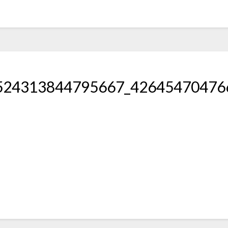
524313844795667_42645470476