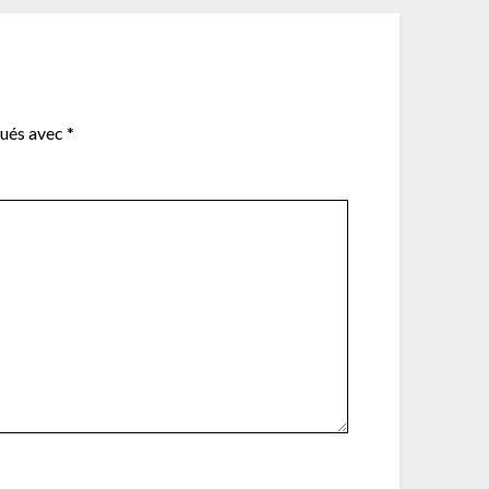
qués avec
*