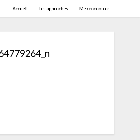
Accueil
Les approches
Me rencontrer
64779264_n