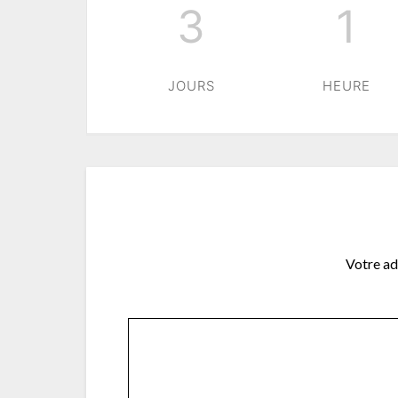
3
1
JOURS
HEURE
Votre ad