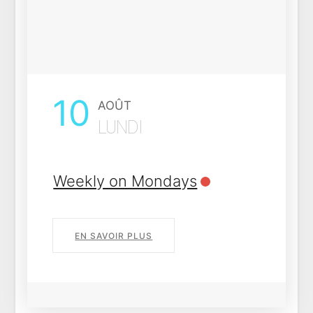
13
AOÛT
JEUDI
Daily each 3 days
EN SAVOIR PLUS